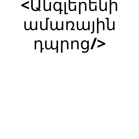
<Անգլերենի
ամառային
դպրոց/>