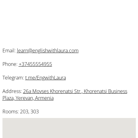
Email:
learn@englishwithlaura.com
Phone:
+37455554955
T
elegram:
t.me/EngwithLaura
Address:
26a Movses Khorenatsi Str., Khorenatsi Business
Plaza, Yerevan, Armenia
Rooms:
203, 303